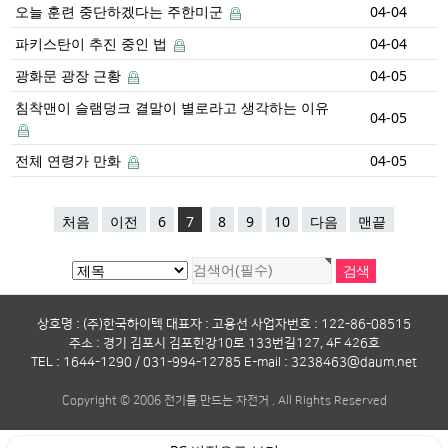
오늘 훈련 중단하겠다는 주한미군
04-04
파키스탄이 추진 중인 법
04-04
광화문 광장 근황
04-05
침착맨이 슬램덩크 결말이 별로라고 생각하는 이유
04-05
전체 연령가 만화
04-05
처음
이전
6
7
8
9
10
다음
맨끝
상호명 : (주)한국하이텍 대표자 : 고용선 사업자번호 : 122-86-08515
주소 : 경기 김포시 김포한강10로 133번길127, 4F 426호
TEL : 1644-1290 / 031-994-12785 E-mail : 3238463@daum.net
Copyright © 2006 전기를 만드는 자전거 . All Rights Reserved