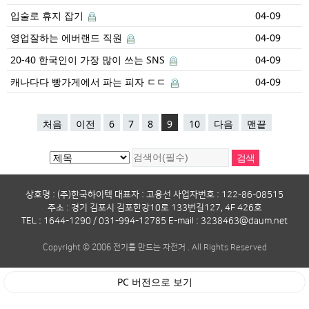
입술로 휴지 잡기
04-09
영업잘하는 에버랜드 직원
04-09
20-40 한국인이 가장 많이 쓰는 SNS
04-09
캐나다다 빵가게에서 파는 피자 ㄷㄷ
04-09
처음
이전
6
7
8
9
10
다음
맨끝
상호명 : (주)한국하이텍 대표자 : 고용선 사업자번호 : 122-86-08515
주소 : 경기 김포시 김포한강10로 133번길127, 4F 426호
TEL : 1644-1290 / 031-994-12785 E-mail : 3238463@daum.net
Copyright © 2006 전기를 만드는 자전거 . All Rights Reserved
PC 버전으로 보기